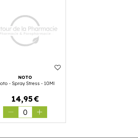
NOTO
oto - Spray Stress - 10Ml
14
,
95
€
0