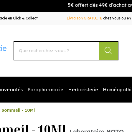
5€ offert dès 49€ d'achat avec l
cie en Click & Collect
Livraison GRATUITE
chez vous ou en 
Autour de la Pharmacie Votre pharmacie en ligne à votr
ouveautés
Parapharmacie
Herboristerie
Homéopathi
 Sommeil - 10Ml
meil - 10Ml
Laboratoire
NOTO