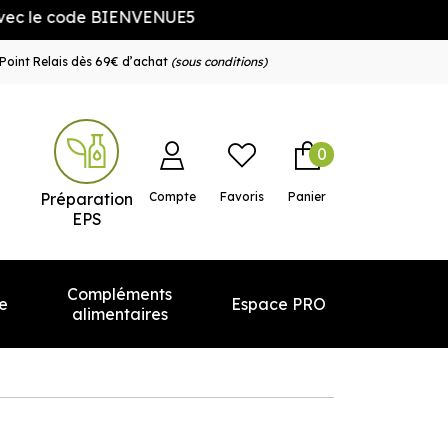
e code BIENVENUE5
Point Relais dès 69€ d’achat
(sous conditions)
0
e service
Préparation
Compte
Favoris
Panier
EPS
Compléments
e
Espace PRO
alimentaires