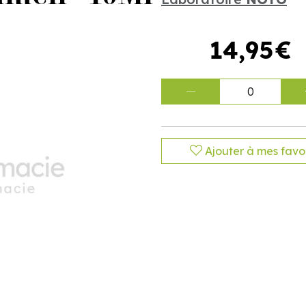
14
,
95
€
0
Ajouter à mes favor