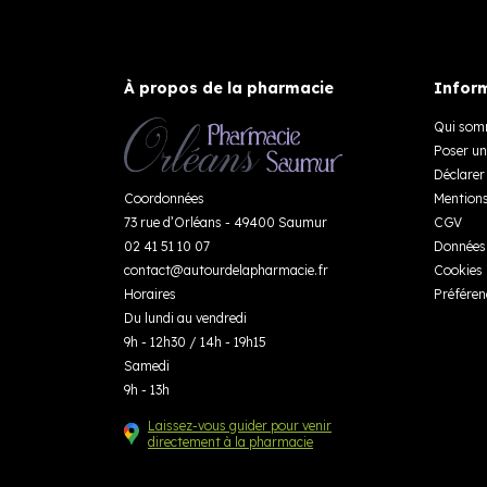
À propos de la pharmacie
Inform
Qui som
Poser un
Déclarer 
Coordonnées
Mentions
73 rue d’Orléans - 49400 Saumur
CGV
02 41 51 10 07
Données 
contact
@
autourdelapharmacie.fr
Cookies
Horaires
Préféren
Du lundi au vendredi
9h - 12h30 / 14h - 19h15
Samedi
9h - 13h
Laissez-vous guider pour venir
directement à la pharmacie