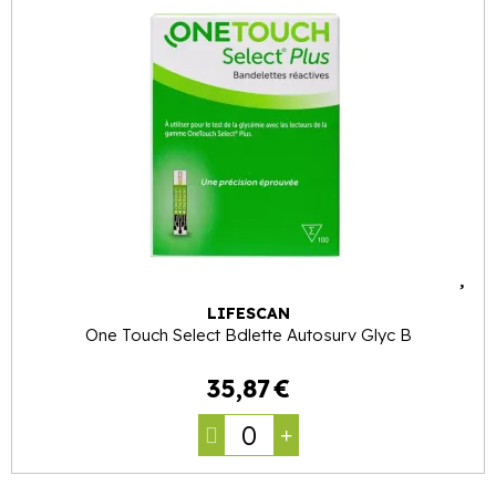
LIFESCAN
One Touch Select Bdlette Autosurv Glyc B
35
,
87
€
0