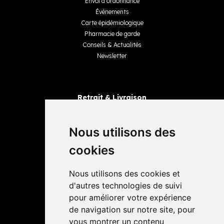
Envoi d’ordonnance
Événements
Carte épidémiologique
Pharmacie de garde
Conseils & Actualités
Newsletter
Retrait & Livraison
Retrait dans la pharmacie
Livraisons
Nous utilisons des
cookies
Avis
Nous utilisons des cookies et
4,4 / 5
65 avis
d'autres technologies de suivi
pour améliorer votre expérience
de navigation sur notre site, pour
vous montrer un contenu