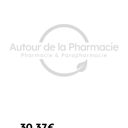
30
,
37
€