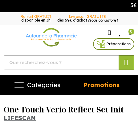
5€ of
Retrait GRATUIT
Livraison GRATUITE
disponible en 3h
dès 69€ d’achat
(sous conditions)
0
Autour de la Pharmacie Vo
Préparations
Catégories
Promotions
One Touch Verio Reflect Set Init
LIFESCAN