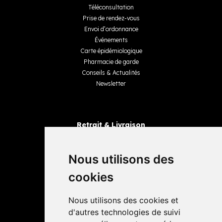
Téléconsultation
Prise de rendez-vous
Envoi d’ordonnance
Événements
Carte épidémiologique
Pharmacie de garde
Conseils & Actualités
Newsletter
Retrait & Livraison
Retrait dans la pharmacie
Livraisons
Nous utilisons des
cookies
Avis
Nous utilisons des cookies et
4,4 / 5
65 avis
d'autres technologies de suivi