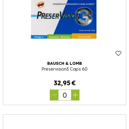
BAUSCH & LOMB
Preservision3 Caps 60
32
,
95
€
0