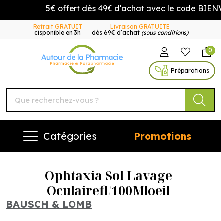
5€ offert dès 49€ d'achat avec le code BIENVE
Retrait GRATUIT
Livraison GRATUITE
disponible en 3h
dès 69€ d’achat
(sous conditions)
0
Autour de la Pharmacie Vo
Préparations
Catégories
Promotions
Ophtaxia Sol Lavage
Oculairefl/100Mloeil
BAUSCH & LOMB