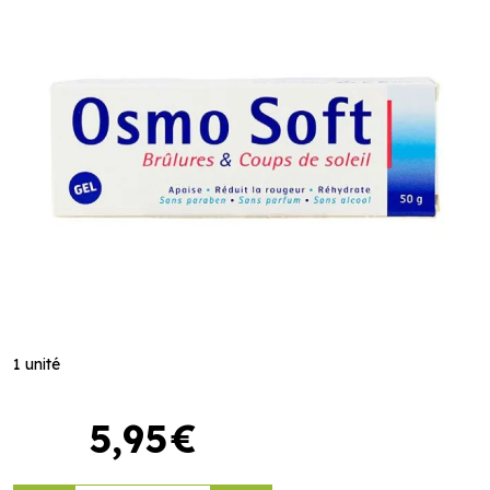
1 unité
5
,
95
€