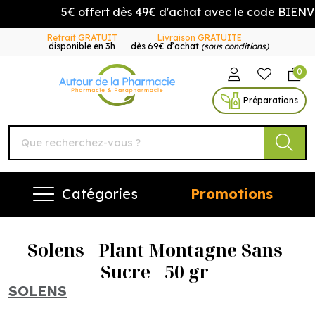
5€ offert dès 49€ d'achat avec le code BIENVE
Retrait GRATUIT
Livraison GRATUITE
disponible en 3h
dès 69€ d’achat
(sous conditions)
0
Autour de la Pharmacie Vo
Préparations
Catégories
Promotions
Solens - Plant Montagne Sans
Sucre - 50 gr
SOLENS