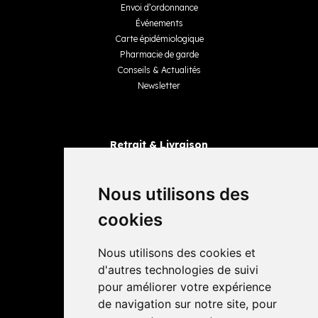
Envoi d’ordonnance
Événements
Carte épidémiologique
Pharmacie de garde
Conseils & Actualités
Newsletter
Retrait & Livraison
Retrait dans la pharmacie
Livraisons
Nous utilisons des
cookies
Avis
Nous utilisons des cookies et
4,4 / 5
65 avis
d'autres technologies de suivi
pour améliorer votre expérience
de navigation sur notre site, pour