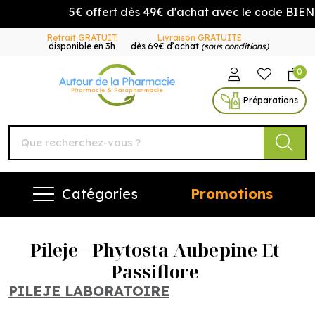
5€ offert dès 49€ d'achat avec le code BIENV
Retrait GRATUIT
Livraison GRATUITE
disponible en 3h
dès 69€ d’achat
(sous conditions)
0
Autour de la Pharmacie Vo
Préparations
Catégories
Promotions
Pileje - Phytosta Aubepine Et
Passiflore
PILEJE LABORATOIRE