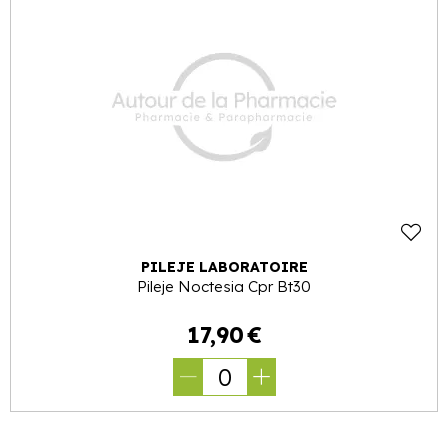
PILEJE LABORATOIRE
Pileje Noctesia Cpr Bt30
17
,
90
€
0