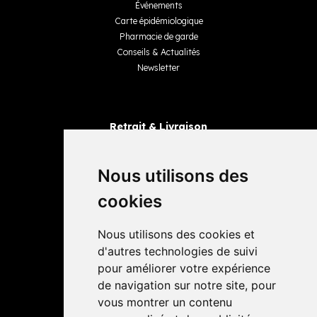
Événements
Carte épidémiologique
Pharmacie de garde
Conseils & Actualités
Newsletter
Retrait & Livraison
Retrait dans la pharmacie
Livraisons
Nous utilisons des
cookies
Avis
Nous utilisons des cookies et
4,4 / 5
65 avis
d'autres technologies de suivi
pour améliorer votre expérience
de navigation sur notre site, pour
vous montrer un contenu