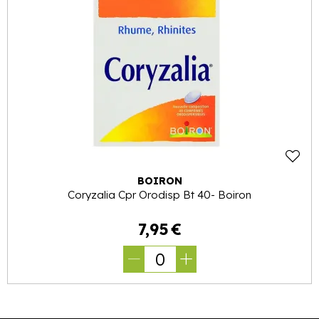
BOIRON
Coryzalia Cpr Orodisp Bt 40- Boiron
7
,
95
€
0