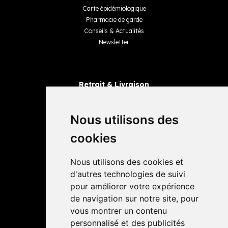
Carte épidémiologique
Pharmacie de garde
Conseils & Actualités
Newsletter
Retrait & Livraison
Retrait dans la pharmacie
Livraisons
Nous utilisons des
cookies
Avis
Nous utilisons des cookies et
4,4 / 5
65 avis
d'autres technologies de suivi
pour améliorer votre expérience
de navigation sur notre site, pour
vous montrer un contenu
personnalisé et des publicités