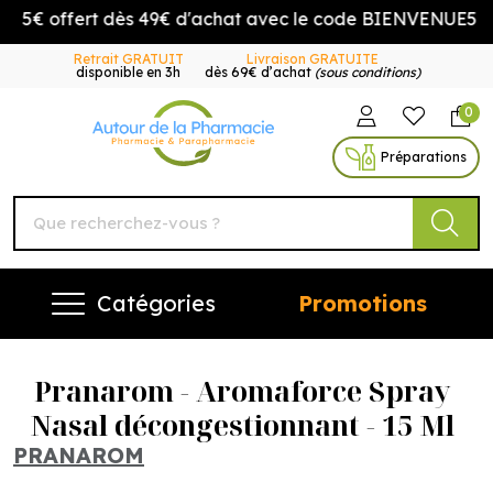
5€ offert dès 49€ d'achat avec le code BIENVENUE5
Retrait GRATUIT
Livraison GRATUITE
disponible en 3h
dès 69€ d’achat
(sous conditions)
0
Autour de la Pharmacie Vo
Préparations
Catégories
Promotions
Pranarom - Aromaforce Spray
Nasal décongestionnant - 15 Ml
PRANAROM