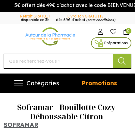
5€ offert dès 49€ d'achat avec le code BIENVENUE5
Retrait GRATUIT
Livraison GRATUITE
disponible en 3h
dès 69€ d’achat
(sous conditions)
0
Autour de la Pharmacie Vo
Préparations
Catégories
Promotions
Soframar - Bouillotte Cozy
Déhoussable Citron
SOFRAMAR