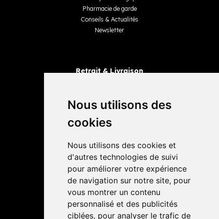
Pharmacie de garde
Conseils & Actualités
Newsletter
Retrait & Livraison
Retrait dans la pharmacie
Livraisons
Nous utilisons des
cookies
Avis
Nous utilisons des cookies et
4,4 / 5
65 avis
d'autres technologies de suivi
pour améliorer votre expérience
de navigation sur notre site, pour
vous montrer un contenu
personnalisé et des publicités
ciblées, pour analyser le trafic de