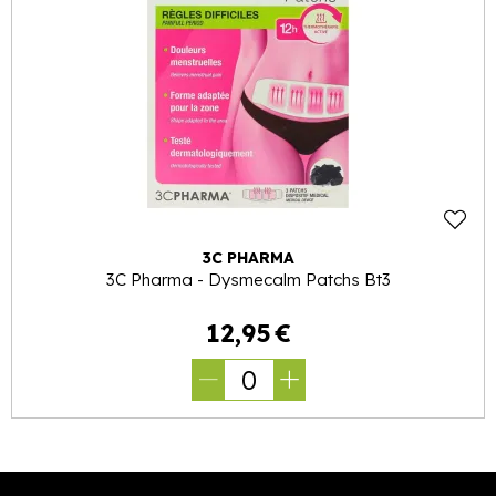
3C PHARMA
3C Pharma - Dysmecalm Patchs Bt3
12
,
95
€
0