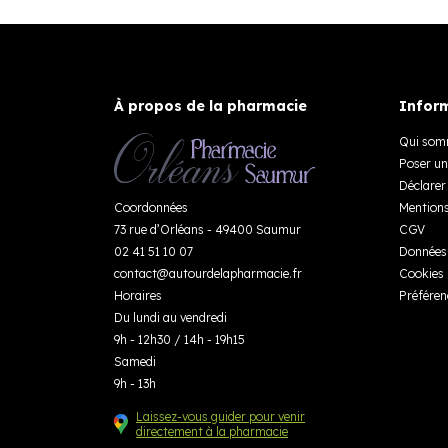
À propos de la pharmacie
Inform
Qui som
Poser un
Déclarer 
Coordonnées
Mentions
73 rue d’Orléans - 49400 Saumur
CGV
02 41 51 10 07
Données 
contact
@
autourdelapharmacie.fr
Cookies
Horaires
Préféren
Du lundi au vendredi
9h - 12h30 / 14h - 19h15
Samedi
9h - 13h
Laissez-vous guider pour venir
directement à la pharmacie