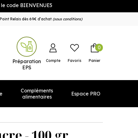
ode BIENVENUE5
Point Relais dès 69€ d’achat
(sous conditions)
0
e service
Préparation
Compte
Favoris
Panier
EPS
Compléments
e
Espace PRO
alimentaires
cre - 100 gr