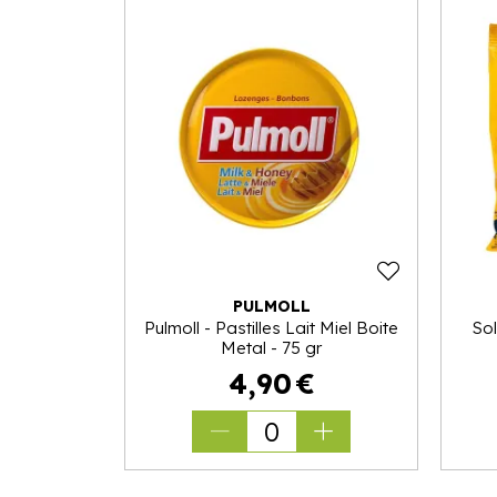
PULMOLL
Pulmoll - Pastilles Lait Miel Boite
Sol
Metal - 75 gr
4
,
90
€
0