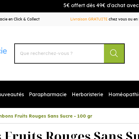
5€ offert dès 49€ d'achat avec le c
cie en Click & Collect
Livraison GRATUITE
chez vous ou en 
Autour de la Pharmacie Votre pharmacie en ligne à votr
ouveautés
Parapharmacie
Herboristerie
Homéopathi
nbons Fruits Rouges Sans Sucre - 100 gr
 Fruits Rouges Sans Su