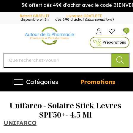
5€ offert dès 49€ d'achat avec le code BIENVENU
Retrait GRATUIT
Livraison GRATUITE
disponible en 3h
dès 69€ d’achat
(sous conditions)
0
Autour de la Pharmacie Vo
Préparations
Catégories
Promotions
Unifarco - Solaire Stick Levres
SPF50+- 4.5 Ml
UNIFARCO