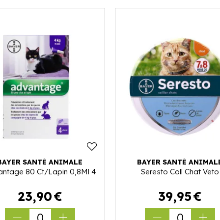
BAYER SANTÉ ANIMALE
BAYER SANTÉ ANIMAL
ntage 80 Ct/Lapin 0,8Ml 4
Seresto Coll Chat Veto
23
,
90
€
39
,
95
€
0
0