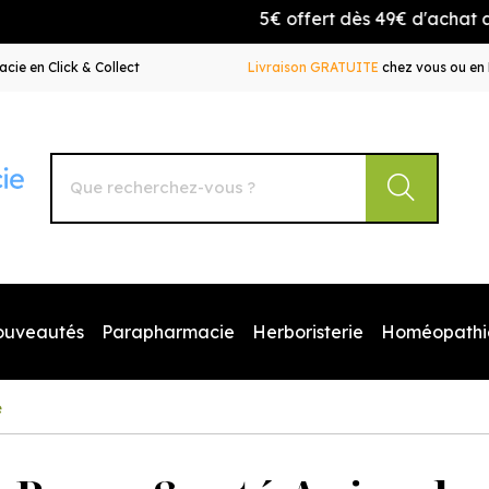
5€ offert dès 49€ d'achat avec le
cie en Click & Collect
Livraison GRATUITE
chez vous ou en 
Autour de la Pharmacie Votre pharmacie en ligne à votr
ouveautés
Parapharmacie
Herboristerie
Homéopathi
e