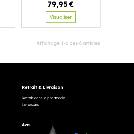
79
,
95
€
Visualiser
Affichage 1-6 des 6 articles
Retrait & Livraison
Retrait dans la pharmacie
Livraisons
Avis