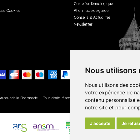
Carte épidémiologique
ces Cookies
Pharmacie de garde
Conseils & Actualités
Newsletter
Nous utilisons
Nous utilisons des cook
votre expérience de na
 Autour de la Pharmacie
Tous droits réservés
Votre pharmacie sur Internet avec
Apo
contenu personnalisé et
notre site et pour com
J'accepte
Je refus