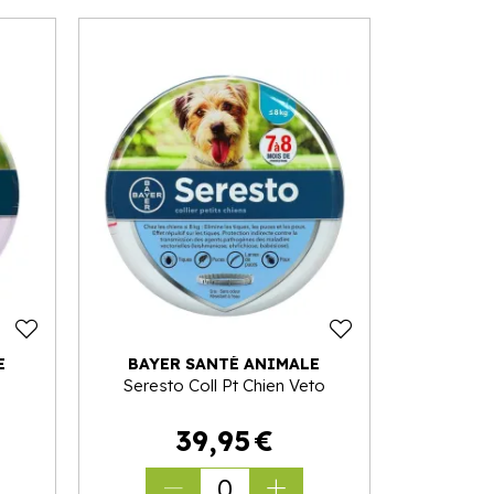
E
BAYER SANTÉ ANIMALE
Seresto Coll Pt Chien Veto
39
,
95
€
0