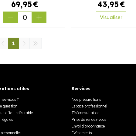
69
,
95
€
43
,
95
€
0
Visualiser
1
ations utiles
Services
mes-nous ?
Nos préparations
e question
Espace professionnel
un effet indésirable
Téléconsultation
 légales
Prise de rendez-vous
Envoi d’ordonnance
personnelles
Événements