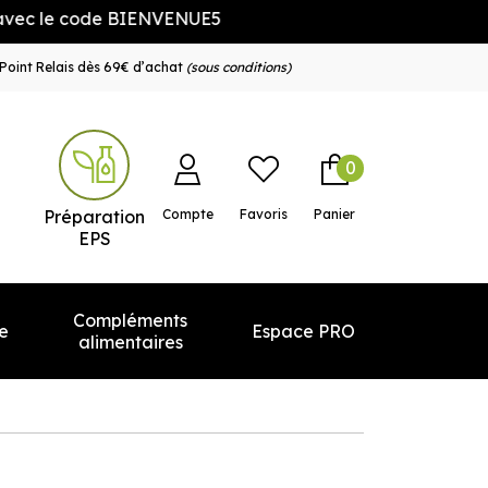
 code BIENVENUE5
Point Relais dès 69€ d’achat
(sous conditions)
0
e service
Préparation
Compte
Favoris
Panier
EPS
Compléments
e
Espace PRO
alimentaires