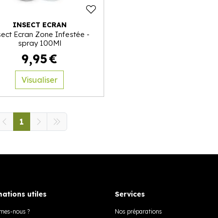
INSECT ECRAN
sect Ecran Zone Infestée -
spray 100Ml
9
,
95
€
Visualiser
1
ations utiles
Services
mes-nous ?
Nos préparations