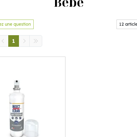
Bébé
z une question
1