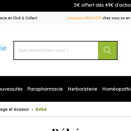
5€ offert dès 49€ d'achat av
cie en Click & Collect
Livraison GRATUITE
chez vous ou en 
Autour de la Pharmacie Votre pharmacie en ligne à votr
ouveautés
Parapharmacie
Herboristerie
Homéopathi
age et évasion
Bébé