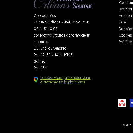
Poser un
Déclarer 
Coordonnées
Mentions
73 rue d’Orléans - 49400 Saumur
CGV
02 41 51 10 07
Données 
contact
@
autourdelapharmacie.fr
Cookies
Horaires
Préféren
Du lundi au vendredi
9h - 12h30 / 14h - 19h15
Samedi
9h - 13h
Laissez-vous guider pour venir
directement à la pharmacie
© 2026