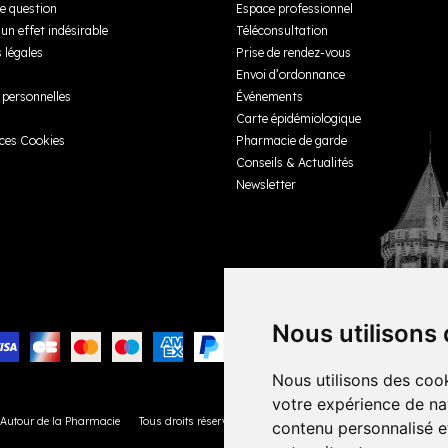
e question
Espace professionnel
un effet indésirable
Téléconsultation
 légales
Prise de rendez-vous
Envoi d’ordonnance
personnelles
Événements
Carte épidémiologique
ces Cookies
Pharmacie de garde
Conseils & Actualités
Newsletter
Nous utilisons
Nous utilisons des cook
votre expérience de na
 Autour de la Pharmacie
Tous droits réservés
Votre pharmacie sur Internet avec
Apo
contenu personnalisé et