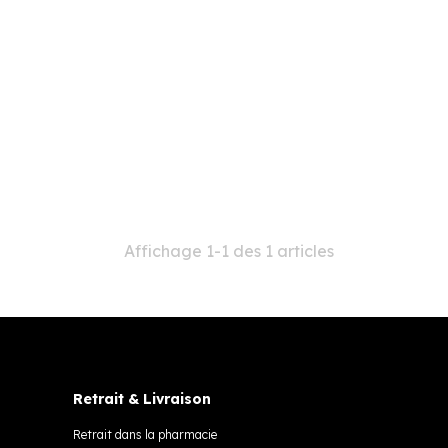
Affichage 1-1 des 1 articles
Retrait & Livraison
Retrait dans la pharmacie