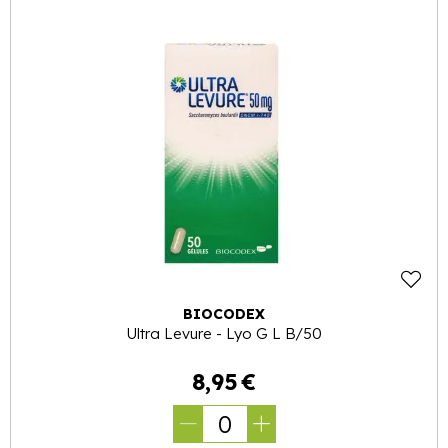
BIOCODEX
Ultra Levure - Lyo G L B/50
8
,
95
€
0