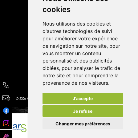
cookies
Avis
Nous utilisons des cookies et
4,4 / 5
65 avis
d'autres technologies de suivi
pour améliorer votre expérience
de navigation sur notre site, pour
vous montrer un contenu
personnalisé et des publicités
ciblées, pour analyser le trafic de
notre site et pour comprendre la
provenance de nos visiteurs.
J'accepte
© 2026 Autour de la Pharmacie
Tous droits réservés
Apotekisto
Je refuse
Changer mes préférences