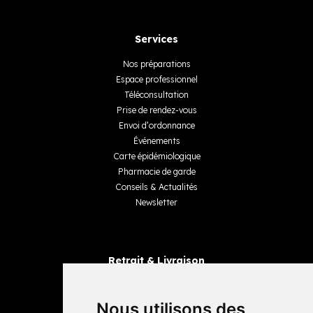
Services
Nos préparations
Espace professionnel
Téléconsultation
Prise de rendez-vous
Envoi d’ordonnance
Événements
Carte épidémiologique
Pharmacie de garde
Conseils & Actualités
Newsletter
Retrait & Livraison
Retrait dans la pharmacie
Livraisons
Nous utilisons des