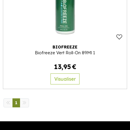
BIOFREEZE
Biofreeze Vert Roll-On 89Ml 1
13
,
95
€
Visualiser
1