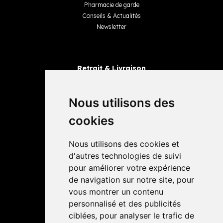
Pharmacie de garde
Conseils & Actualités
Newsletter
Retrait & Livraison
Retrait dans la pharmacie
Livraisons
Nous utilisons des
cookies
Avis
Nous utilisons des cookies et
4,4 / 5
65 avis
d'autres technologies de suivi
pour améliorer votre expérience
de navigation sur notre site, pour
vous montrer un contenu
personnalisé et des publicités
ciblées, pour analyser le trafic de