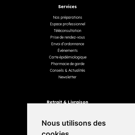
Services
Nos préparations
Espace professionnel
Téléconsultation
Prise de rendez-vous
Envoi d’ordonnance
Événements
Carte épidémiologique
Pharmacie de garde
Conseils & Actualités
Newsletter
Retrait & Livraison
Retrait dans la pharmacie
Livraisons
Nous utilisons des
cookies