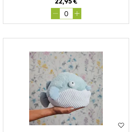
22
,
95
€
0