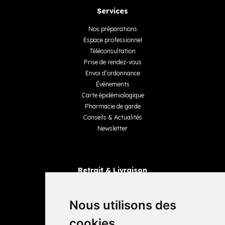
Services
Nos préparations
Espace professionnel
Téléconsultation
Prise de rendez-vous
Envoi d’ordonnance
Événements
Carte épidémiologique
Pharmacie de garde
Conseils & Actualités
Newsletter
Retrait & Livraison
Retrait dans la pharmacie
Livraisons
Nous utilisons des
cookies