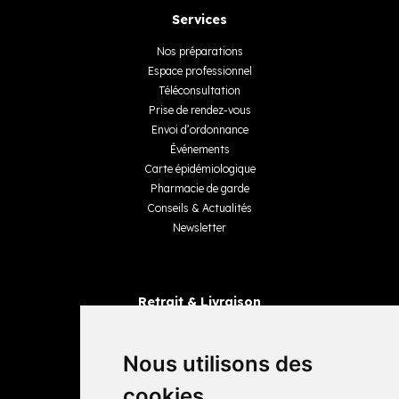
Services
Nos préparations
Espace professionnel
Téléconsultation
Prise de rendez-vous
Envoi d’ordonnance
Événements
Carte épidémiologique
Pharmacie de garde
Conseils & Actualités
Newsletter
Retrait & Livraison
Retrait dans la pharmacie
Livraisons
Nous utilisons des
cookies