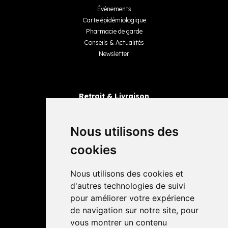
Événements
Carte épidémiologique
Pharmacie de garde
Conseils & Actualités
Newsletter
Retrait & Livraison
Retrait dans la pharmacie
Livraisons
Nous utilisons des
cookies
Avis
Nous utilisons des cookies et
4,4 / 5
65 avis
d'autres technologies de suivi
pour améliorer votre expérience
de navigation sur notre site, pour
vous montrer un contenu