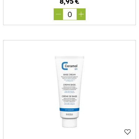
8
,
95
€
0