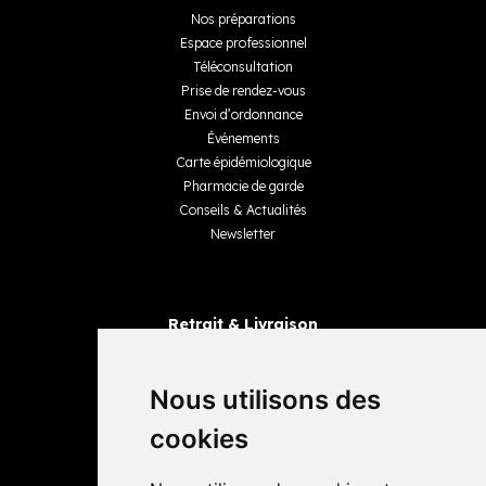
Nos préparations
Espace professionnel
Téléconsultation
Prise de rendez-vous
Envoi d’ordonnance
Événements
Carte épidémiologique
Pharmacie de garde
Conseils & Actualités
Newsletter
Retrait & Livraison
Retrait dans la pharmacie
Livraisons
Nous utilisons des
cookies
Avis