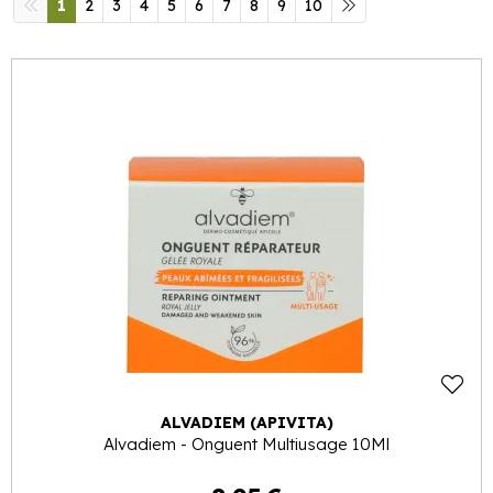
1
2
3
4
5
6
7
8
9
10
ALVADIEM (APIVITA)
Alvadiem - Onguent Multiusage 10Ml