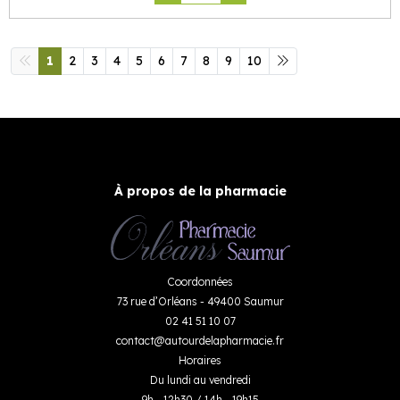
1
2
3
4
5
6
7
8
9
10
À propos de la pharmacie
Coordonnées
73 rue d’Orléans - 49400 Saumur
02 41 51 10 07
contact
@
autourdelapharmacie.fr
Horaires
Du lundi au vendredi
9h - 12h30 / 14h - 19h15