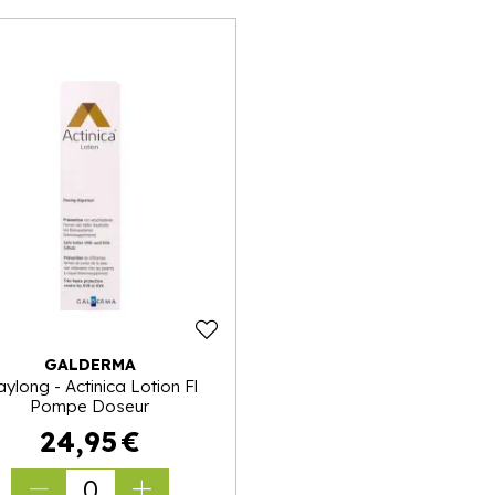
GALDERMA
ylong - Actinica Lotion Fl
Pompe Doseur
24
,
95
€
0