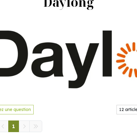
Daylong
z une question
1