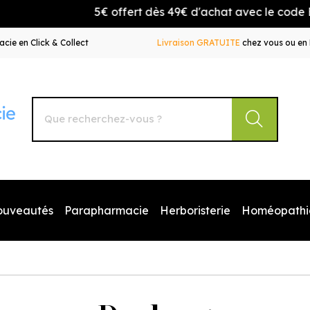
5€ offert dès 49€ d'achat avec le code BIEN
cie en Click & Collect
Livraison GRATUITE
chez vous ou en 
Autour de la Pharmacie Votre pharmacie en ligne à votr
ouveautés
Parapharmacie
Herboristerie
Homéopathi