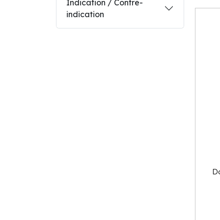
Indication / Contre-
indication
Da