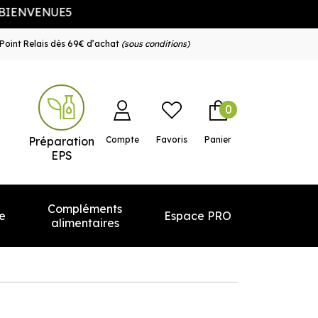
VENUE5
Point Relais dès 69€ d’achat
(sous conditions)
0
e service
Préparation
Compte
Favoris
Panier
EPS
Compléments
e
Espace PRO
alimentaires