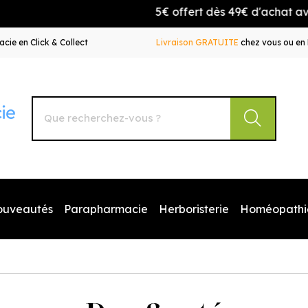
5€ offert dès 49€ d'achat avec l
cie en Click & Collect
Livraison GRATUITE
chez vous ou en 
Autour de la Pharmacie Votre pharmacie en ligne à votr
ouveautés
Parapharmacie
Herboristerie
Homéopathi