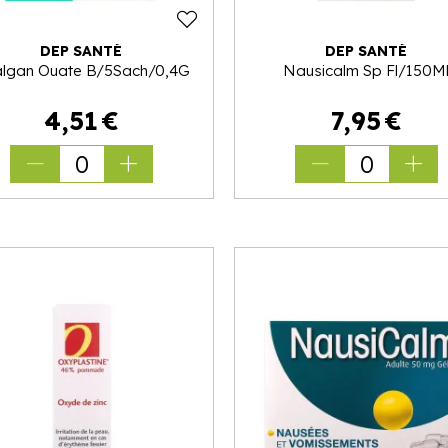
DEP SANTÉ
DEP SANTÉ
lgan Ouate B/5Sach/0,4G
Nausicalm Sp Fl/150M
4
,
51
€
7
,
95
€
0
0