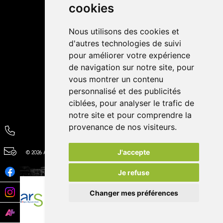
cookies
Avis
Nous utilisons des cookies et
4,4 / 5
65 avis
d'autres technologies de suivi
pour améliorer votre expérience
de navigation sur notre site, pour
vous montrer un contenu
personnalisé et des publicités
ciblées, pour analyser le trafic de
notre site et pour comprendre la
provenance de nos visiteurs.
J'accepte
© 2026 Autour de la Pharmacie
Tous droits réservés
Apotekisto
Je refuse
Changer mes préférences