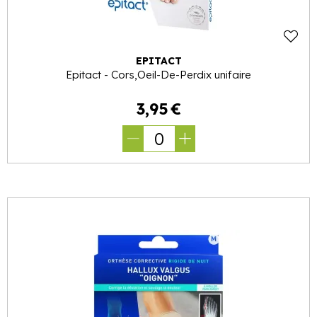
EPITACT
Epitact - Cors,Oeil-De-Perdix unifaire
3
,
95
€
0