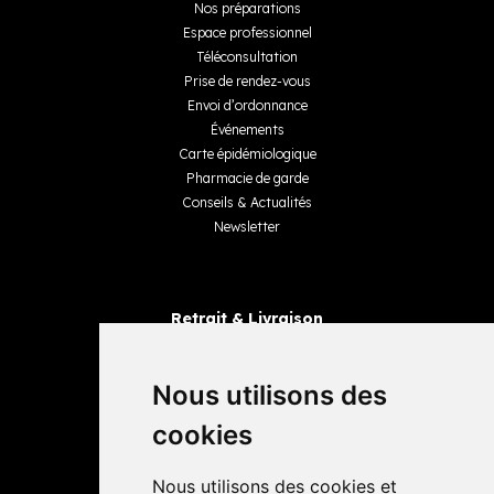
Nos préparations
Espace professionnel
Téléconsultation
Prise de rendez-vous
Envoi d’ordonnance
Événements
Carte épidémiologique
Pharmacie de garde
Conseils & Actualités
Newsletter
Retrait & Livraison
Retrait dans la pharmacie
Livraisons
Nous utilisons des
cookies
Avis
Nous utilisons des cookies et