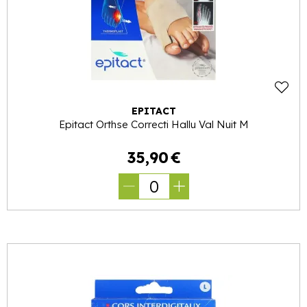
EPITACT
Epitact Orthse Correcti Hallu Val Nuit M
35
,
90
€
0