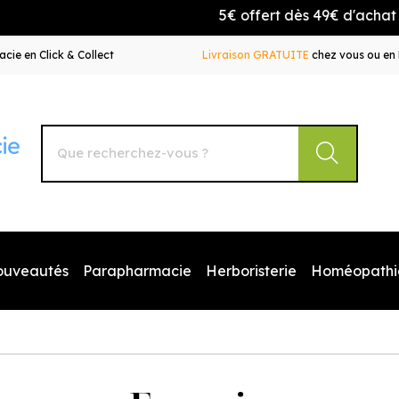
5€ offert dès 49€ d'achat avec
cie en Click & Collect
Livraison GRATUITE
chez vous ou en 
Autour de la Pharmacie Votre pharmacie en ligne à votr
ouveautés
Parapharmacie
Herboristerie
Homéopathi