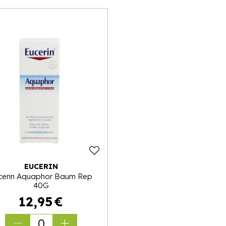
EUCERIN
cerin Aquaphor Baum Rep
40G
12
,
95
€
0