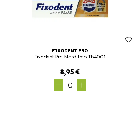
FIXODENT PRO
Fixodent Pro Mord Imb Tb40G1
8
,
95
€
0