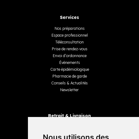
Services
Nos préparations
Espace professionnel
Téléconsultation
Prise de rendez-vous
Envoi d’ordonnance
Événements
Carte épidémiologique
Pharmacie de garde
Conseils & Actualités
Newsletter
Retrait & Livraison
Retrait dans la pharmacie
Livraisons
Nous utilisons des