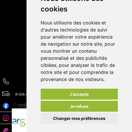
cookies
Avis
Nous utilisons des cookies et
4,4 / 5
65 avis
d'autres technologies de suivi
pour améliorer votre expérience
de navigation sur notre site, pour
vous montrer un contenu
personnalisé et des publicités
ciblées, pour analyser le trafic de
notre site et pour comprendre la
provenance de nos visiteurs.
J'accepte
© 2026 Autour de la Pharmacie
Tous droits réservés
Apotekisto
Je refuse
Changer mes préférences