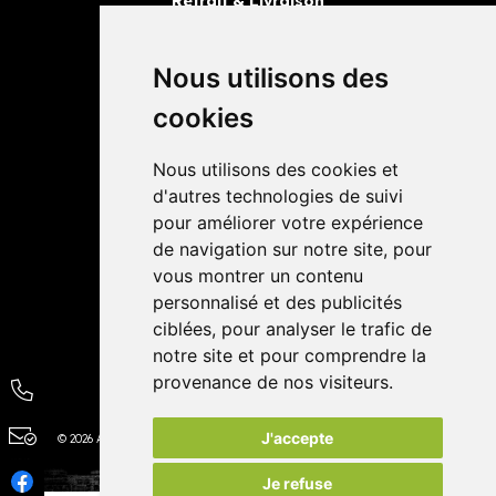
Retrait & Livraison
Retrait dans la pharmacie
Livraisons
Nous utilisons des
cookies
Avis
Nous utilisons des cookies et
4,4 / 5
65 avis
d'autres technologies de suivi
pour améliorer votre expérience
de navigation sur notre site, pour
vous montrer un contenu
personnalisé et des publicités
ciblées, pour analyser le trafic de
notre site et pour comprendre la
provenance de nos visiteurs.
J'accepte
© 2026 Autour de la Pharmacie
Tous droits réservés
Apotekisto
Je refuse