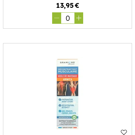
13
,
95
€
0