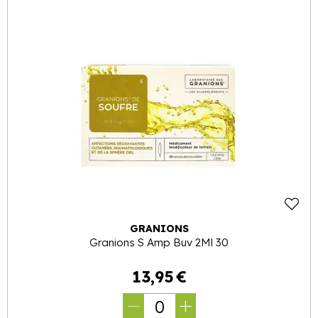
GRANIONS
Granions S Amp Buv 2Ml 30
13
,
95
€
0