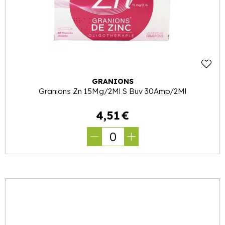
GRANIONS
Granions Zn 15Mg/2Ml S Buv 30Amp/2Ml
4
,
51
€
0