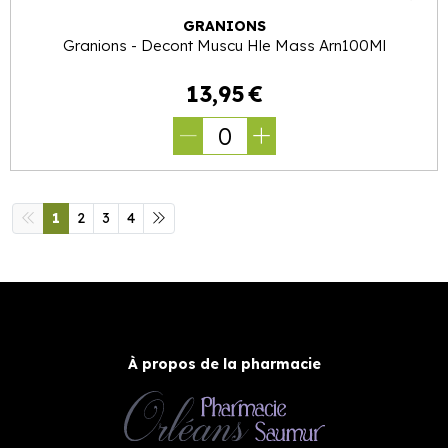
GRANIONS
Granions - Decont Muscu Hle Mass Arn100Ml
13
,
95
€
0
1
2
3
4
À propos de la pharmacie