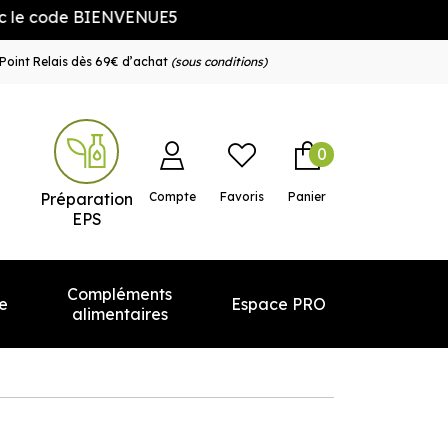
e code BIENVENUE5
Point Relais dès 69€ d’achat
(sous conditions)
0
e service
Préparation
Compte
Favoris
Panier
EPS
Compléments
e
Espace PRO
alimentaires