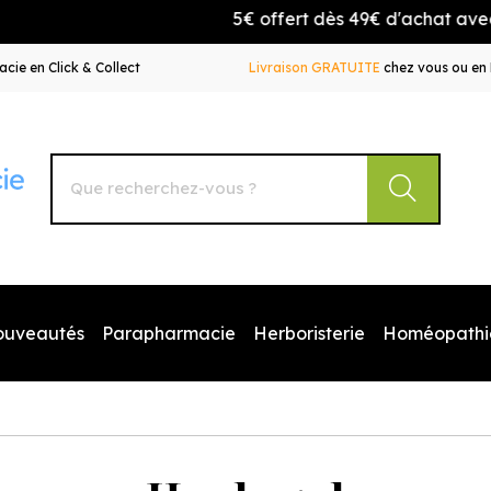
5€ offert dès 49€ d'achat avec l
cie en Click & Collect
Livraison GRATUITE
chez vous ou en 
Autour de la Pharmacie Votre pharmacie en ligne à votr
ouveautés
Parapharmacie
Herboristerie
Homéopathi