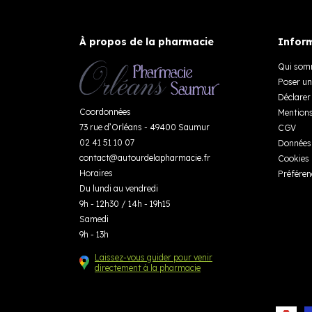
À propos de la pharmacie
Inform
Qui som
Poser un
Déclarer 
Coordonnées
Mentions
73 rue d’Orléans - 49400 Saumur
CGV
02 41 51 10 07
Données 
contact
@
autourdelapharmacie.fr
Cookies
Horaires
Préféren
Du lundi au vendredi
9h - 12h30 / 14h - 19h15
Samedi
9h - 13h
Laissez-vous guider pour venir
directement à la pharmacie