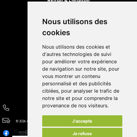
Retrait & Livraison
Retrait dans la pharmacie
Livraisons
Nous utilisons des
cookies
Avis
Nous utilisons des cookies et
4,4 / 5
65 avis
d'autres technologies de suivi
pour améliorer votre expérience
de navigation sur notre site, pour
vous montrer un contenu
personnalisé et des publicités
ciblées, pour analyser le trafic de
notre site et pour comprendre la
provenance de nos visiteurs.
J'accepte
© 2026 Autour de la Pharmacie
Tous droits réservés
Apotekisto
Je refuse