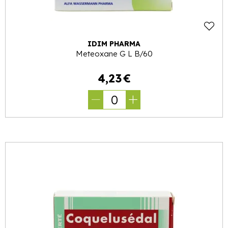
IDIM PHARMA
Meteoxane G L B/60
4
,
23
€
0