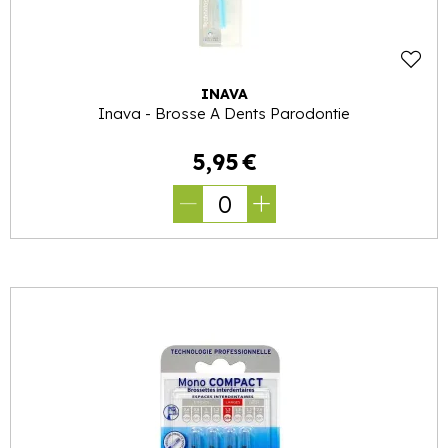
INAVA
Inava - Brosse A Dents Parodontie
5
,
95
€
0