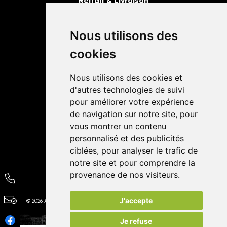
Retrait & Livraison
Retrait dans la pharmacie
Livraisons
Nous utilisons des
cookies
Avis
Nous utilisons des cookies et
4,4 / 5
65 avis
d'autres technologies de suivi
pour améliorer votre expérience
de navigation sur notre site, pour
vous montrer un contenu
personnalisé et des publicités
ciblées, pour analyser le trafic de
notre site et pour comprendre la
provenance de nos visiteurs.
J'accepte
© 2026 Autour de la Pharmacie
Tous droits réservés
Apotekisto
Je refuse