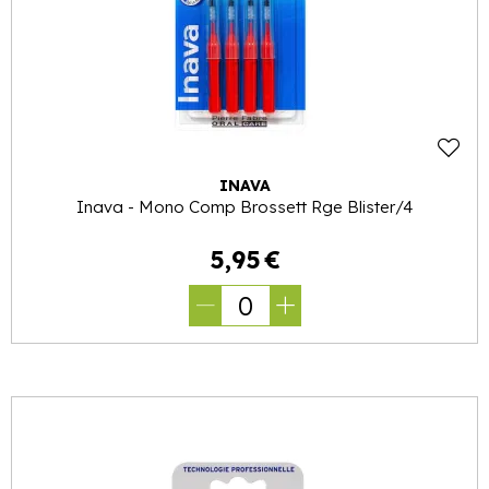
INAVA
Inava - Mono Comp Brossett Rge Blister/4
5
,
95
€
0