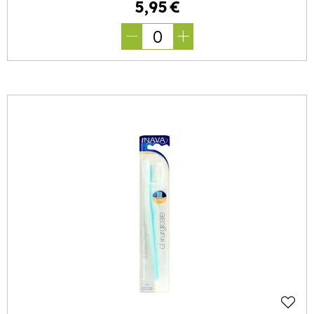
5
,
95
€
0