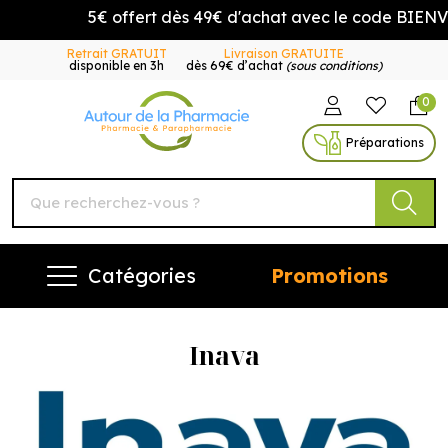
5€ offert dès 49€ d'achat avec le code BIENVENU
Retrait GRATUIT
Livraison GRATUITE
disponible en 3h
dès 69€ d’achat
(sous conditions)
0
Autour de la Pharmacie Vo
Préparations
Catégories
Promotions
Inava