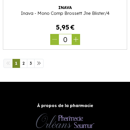
INAVA
Inava - Mono Comp Brossett Jne Blister/4
5
,
95
€
0
1
2
3
À propos de la pharmacie