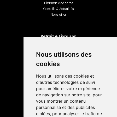
Pharmacie de garde
Conseils & Actualités
Newsletter
Retrait & Livraison
Retrait dans la pharmacie
Livraisons
Nous utilisons des
cookies
Avis
Nous utilisons des cookies et
4,4 / 5
65 avis
d'autres technologies de suivi
pour améliorer votre expérience
de navigation sur notre site, pour
vous montrer un contenu
personnalisé et des publicités
ciblées, pour analyser le trafic de