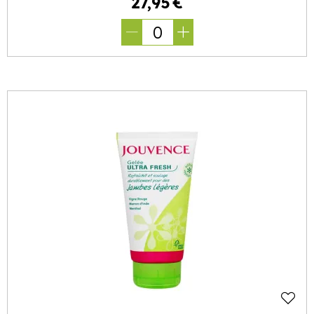
27
,
95
€
0