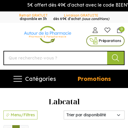
5€ offert dès 49€ d'achat avec le code BIENV
Retrait GRATUIT
Livraison GRATUITE
disponible en 3h
dès 69€ d’achat
(sous conditions)
0
Autour de la Pharmacie Vo
Préparations
Catégories
Promotions
Labcatal
Menu/Filtres