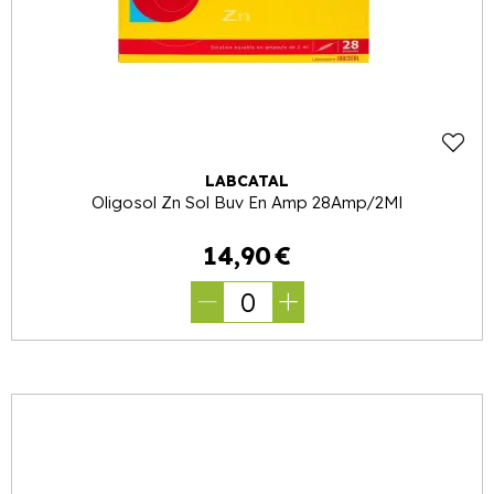
LABCATAL
Oligosol Zn Sol Buv En Amp 28Amp/2Ml
14
,
90
€
0