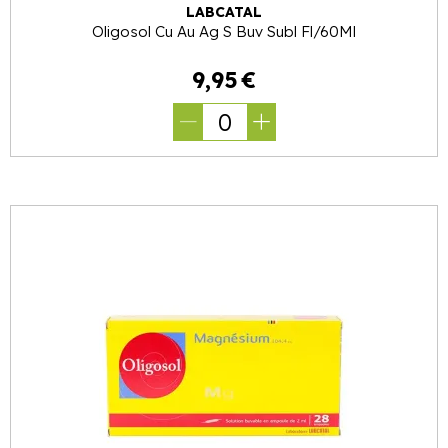
LABCATAL
Oligosol Cu Au Ag S Buv Subl Fl/60Ml
9
,
95
€
0