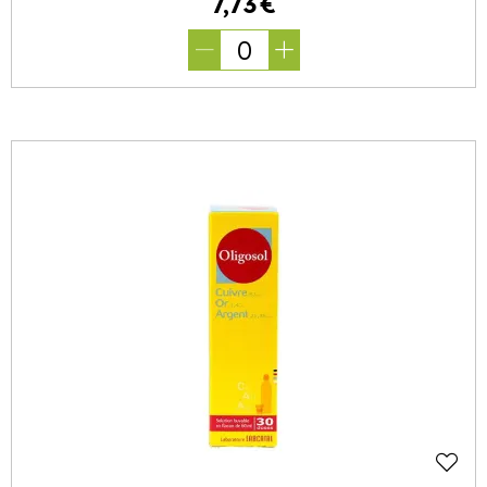
7
,
73
€
0