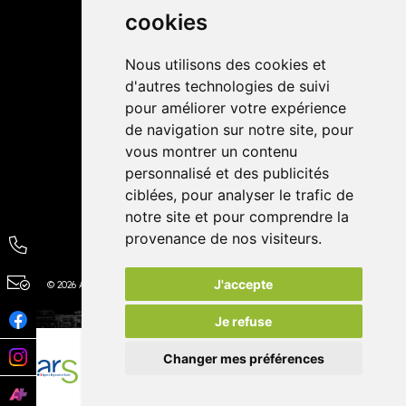
cookies
Avis
Nous utilisons des cookies et
4,4 / 5
65 avis
d'autres technologies de suivi
pour améliorer votre expérience
de navigation sur notre site, pour
vous montrer un contenu
personnalisé et des publicités
ciblées, pour analyser le trafic de
notre site et pour comprendre la
provenance de nos visiteurs.
J'accepte
© 2026 Autour de la Pharmacie
Tous droits réservés
Apotekisto
Je refuse
Changer mes préférences