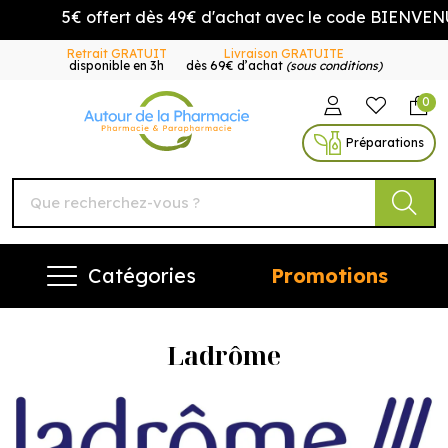
5€ offert dès 49€ d'achat avec le code BIENVENUE5
Retrait GRATUIT
Livraison GRATUITE
disponible en 3h
dès 69€ d’achat
(sous conditions)
0
Autour de la Pharmacie Vo
Préparations
Catégories
Promotions
Ladrôme