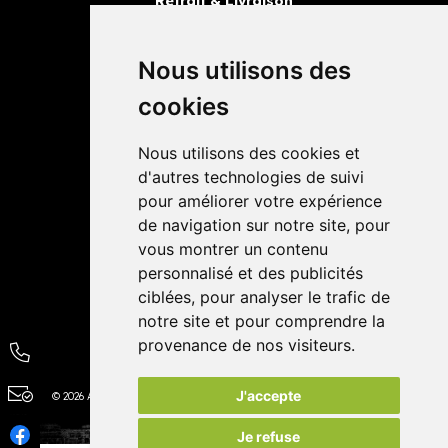
Retrait & Livraison
Retrait dans la pharmacie
Livraisons
Nous utilisons des
cookies
Avis
Nous utilisons des cookies et
4,4 / 5
65 avis
d'autres technologies de suivi
pour améliorer votre expérience
de navigation sur notre site, pour
vous montrer un contenu
personnalisé et des publicités
ciblées, pour analyser le trafic de
notre site et pour comprendre la
provenance de nos visiteurs.
J'accepte
© 2026 Autour de la Pharmacie
Tous droits réservés
Apotekisto
Je refuse