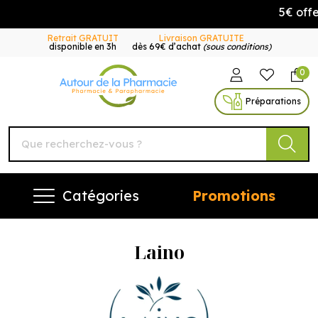
5€ offe
Retrait GRATUIT
Livraison GRATUITE
disponible en 3h
dès 69€ d’achat
(sous conditions)
0
Autour de la Pharmacie Vo
Préparations
Catégories
Promotions
Laino