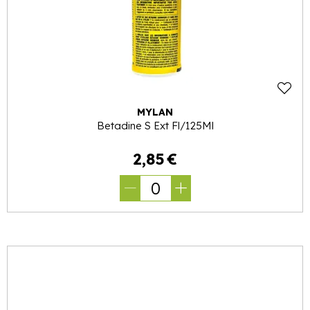
MYLAN
Betadine S Ext Fl/125Ml
2
,
85
€
0