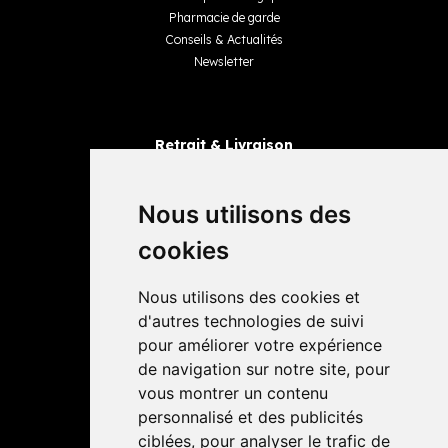
Pharmacie de garde
Conseils & Actualités
Newsletter
Retrait & Livraison
Retrait dans la pharmacie
Livraisons
Nous utilisons des
cookies
Avis
Nous utilisons des cookies et
4,4 / 5
65 avis
d'autres technologies de suivi
pour améliorer votre expérience
de navigation sur notre site, pour
vous montrer un contenu
personnalisé et des publicités
ciblées, pour analyser le trafic de