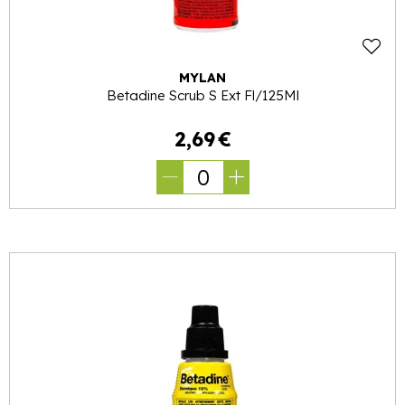
MYLAN
Betadine Scrub S Ext Fl/125Ml
2
,
69
€
0