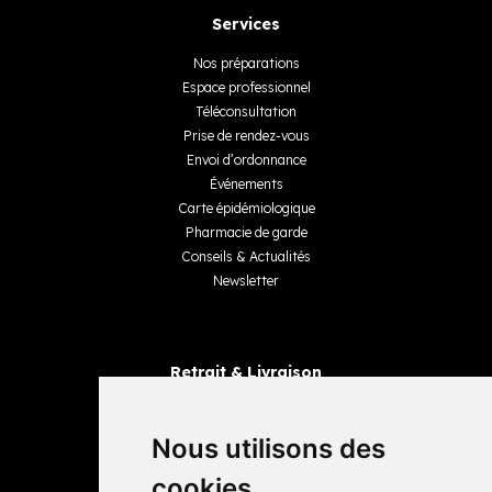
Services
Nos préparations
Espace professionnel
Téléconsultation
Prise de rendez-vous
Envoi d’ordonnance
Événements
Carte épidémiologique
Pharmacie de garde
Conseils & Actualités
Newsletter
Retrait & Livraison
Retrait dans la pharmacie
Livraisons
Nous utilisons des
cookies