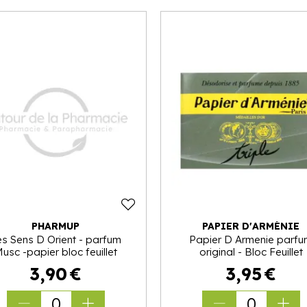
PHARMUP
PAPIER D'ARMÉNIE
es Sens D Orient - parfum
Papier D Armenie parf
usc -papier bloc feuillet
original - Bloc Feuillet
3
,
90
€
3
,
95
€
0
0