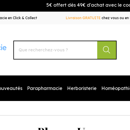
5€ offert dès 49€ d'achat avec le code BIENVEN
cie en Click & Collect
Livraison GRATUITE
chez vous ou en 
Autour de la Pharmacie Votre pharmacie en ligne à votr
ouveautés
Parapharmacie
Herboristerie
Homéopathi