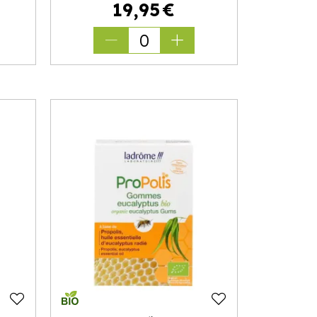
19
,
95
€
0