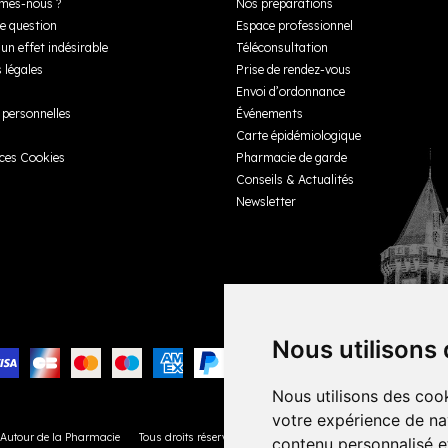
mes-nous ?
Nos préparations
e question
Espace professionnel
un effet indésirable
Téléconsultation
 légales
Prise de rendez-vous
Envoi d’ordonnance
personnelles
Événements
Carte épidémiologique
ces Cookies
Pharmacie de garde
Conseils & Actualités
Newsletter
Nous utilisons
Nous utilisons des cook
votre expérience de na
 Autour de la Pharmacie
Tous droits réservés
Votre pharmacie sur Internet avec
Apo
contenu personnalisé et