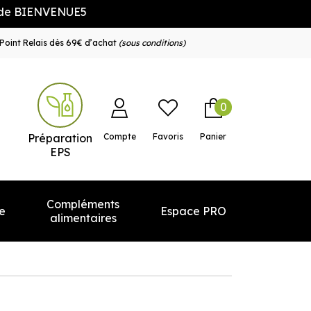
UE5
Point Relais dès 69€ d’achat
(sous conditions)
0
e service
Préparation
Compte
Favoris
Panier
EPS
Compléments
e
Espace PRO
alimentaires