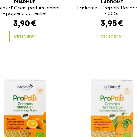
PHARMUP
LADRÔME
Sens d' Orient parfum ambre
Ladrome - Propolis Bonbo
- papier bloc feuillet
- 50Gr
3
,
90
€
3
,
95
€
Visualiser
Visualiser