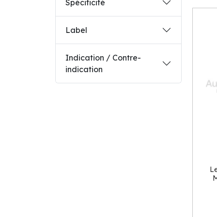
Spécificité
Label
Indication / Contre-
indication
L
M