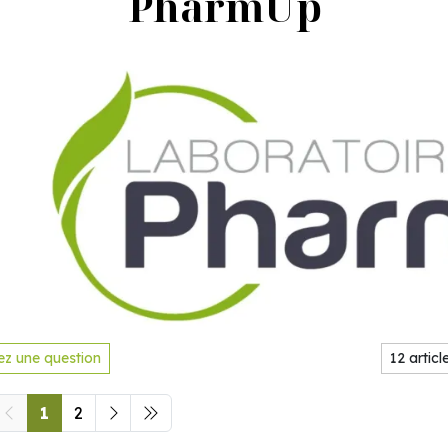
PharmUp
z une question
1
2