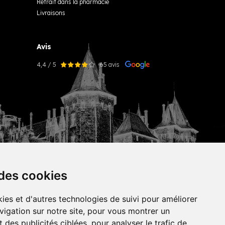
Retrait dans la pharmacie
Livraisons
Avis
4,4 / 5
65 avis
 des cookies
ies et d'autres technologies de suivi pour améliorer
vigation sur notre site, pour vous montrer un
tekisto
 des publicités ciblées, pour analyser le trafic de