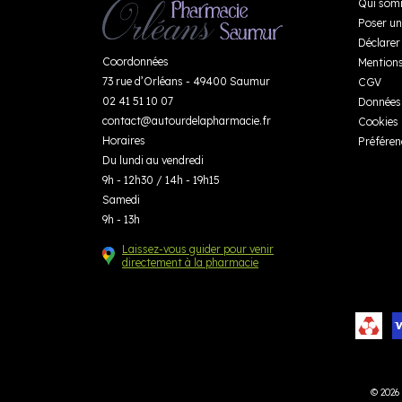
Qui som
Poser un
Déclarer 
Coordonnées
Mentions
73 rue d’Orléans - 49400 Saumur
CGV
02 41 51 10 07
Données 
contact
@
autourdelapharmacie.fr
Cookies
Horaires
Préféren
Du lundi au vendredi
9h - 12h30 / 14h - 19h15
Samedi
9h - 13h
Laissez-vous guider pour venir
directement à la pharmacie
© 2026