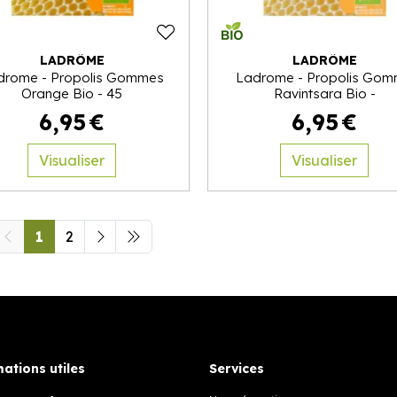
LADRÔME
LADRÔME
drome - Propolis Gommes
Ladrome - Propolis Go
Orange Bio - 45
Ravintsara Bio -
6
,
95
€
6
,
95
€
Visualiser
Visualiser
1
2
ations utiles
Services