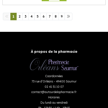
1
2
3
4
5
6
7
8
9
À propos de la pharmacie
Coordonnées
73 rue d’Orléans - 49400 Saumur
02 41 51 10 07
contact
@
autourdelapharmacie.fr
Horaires
Du lundi au vendredi
9h - 12h30 / 14h - 19h15