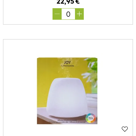
22
,
95
€
0