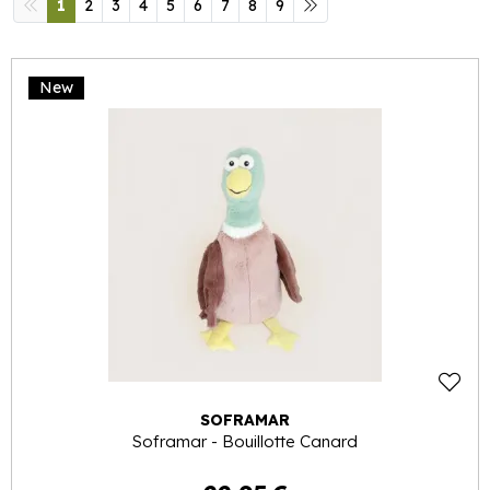
1
2
3
4
5
6
7
8
9
New
SOFRAMAR
Soframar - Bouillotte Canard