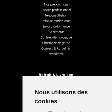
Nos préparations
Espace professionnel
Téléconsultation
Prise de rendez-vous
Envoi d’ordonnance
Événements
Carte épidémiologique
Pharmacie de garde
Conseils & Actualités
Newsletter
Retrait & Livraison
Retrait dans la pharmacie
Livraisons
Nous utilisons des
cookies
Avis