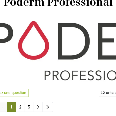
Poderm Professional
z une question
1
2
3