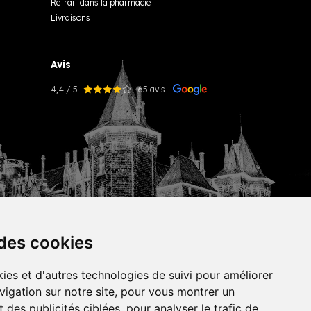
Retrait dans la pharmacie
Livraisons
Avis
4,4 / 5
65 avis
 des cookies
ies et d'autres technologies de suivi pour améliorer
vigation sur notre site, pour vous montrer un
tekisto
 des publicités ciblées, pour analyser le trafic de