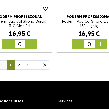
ODERM PROFESSIONAL
PODERM PROFESSION
erm Vao Col Strong Durcis
Poderm Vao Col Strong Dur
310 Glos Ecl
138 Highlig
16
,
95
€
16
,
95
€
0
0
1
2
3
ations utiles
Services