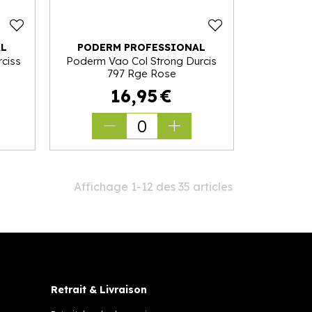
AL
PODERM PROFESSIONAL
ciss
Poderm Vao Col Strong Durcis
797 Rge Rose
16
,
95
€
0
Affichage 1-12 des 35 articles
Retrait & Livraison