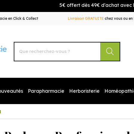
5€ offert dès 49€ d'achat avec le code B
cie en Click & Collect
Livraison GRATUITE
chez vous ou en 
Autour de la Pharmacie Votre pharmacie en ligne à votr
ouveautés
Parapharmacie
Herboristerie
Homéopathi
l