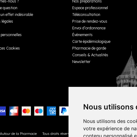
mes-nous ?
Nos préparations
e question
Espace professionnel
un effet indésirable
Téléconsultation
 légales
Prise de rendez-vous
Envoi d’ordonnance
personnelles
Événements
Carte épidémiologique
ces Cookies
Pharmacie de garde
Conseils & Actualités
Newsletter
Nous utilisons
Nous utilisons des cook
votre expérience de na
 Autour de la Pharmacie
Tous droits réservés
Votre pharmacie sur Internet avec
Apo
contenu personnalisé et