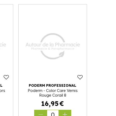
AL
PODERM PROFESSIONAL
ors
Poderm - Color Care Vernis
Rouge Corail 8
16
,
95
€
0