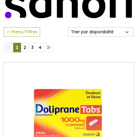
Menu/Filtres
1
2
3
4