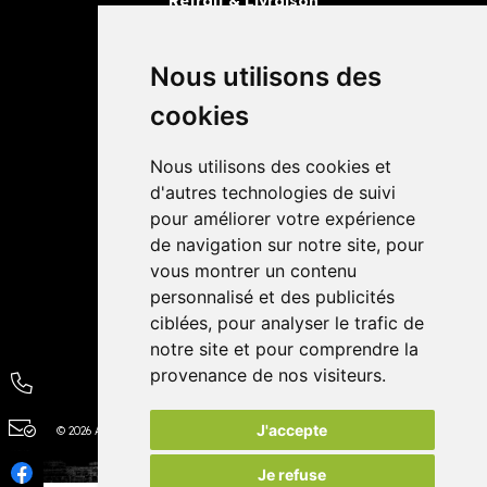
Retrait & Livraison
Retrait dans la pharmacie
Livraisons
Nous utilisons des
cookies
Avis
Nous utilisons des cookies et
4,4 / 5
65 avis
d'autres technologies de suivi
pour améliorer votre expérience
de navigation sur notre site, pour
vous montrer un contenu
personnalisé et des publicités
ciblées, pour analyser le trafic de
notre site et pour comprendre la
provenance de nos visiteurs.
J'accepte
© 2026 Autour de la Pharmacie
Tous droits réservés
Apotekisto
Je refuse