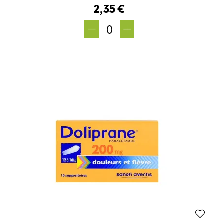
2
,
35
€
0