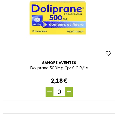
SANOFI AVENTIS
Doliprane 500Mg Cpr S C B/16
2
,
18
€
0