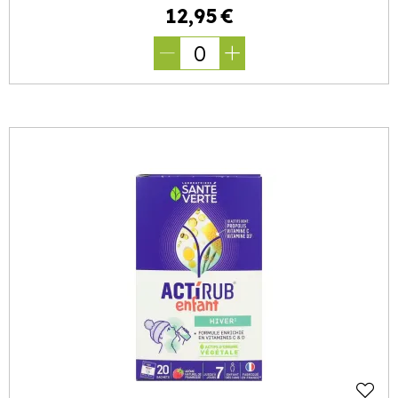
12
,
95
€
0