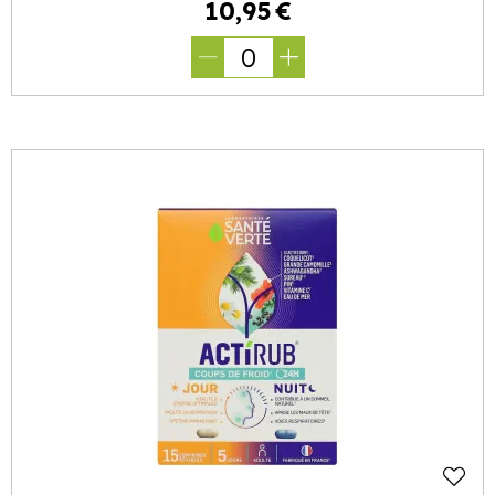
10
,
95
€
0