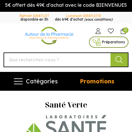
€ offert dès 49€ d'achat avec le code BIENVENUE5
Retrait GRATUIT
Livraison GRATUITE
disponible en 3h
dès 69€ d’achat
(sous conditions)
0
Autour de la Pharmacie Vo
Préparations
Catégories
Promotions
Santé Verte