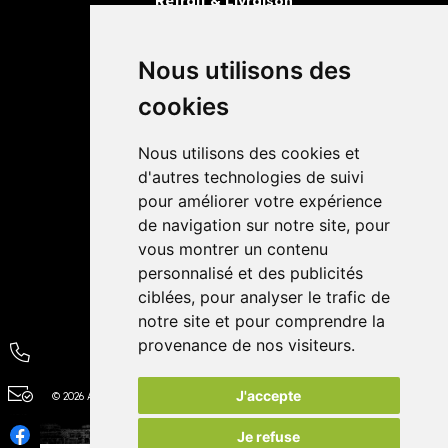
Retrait & Livraison
Retrait dans la pharmacie
Livraisons
Nous utilisons des
cookies
Avis
Nous utilisons des cookies et
4,4 / 5
65 avis
d'autres technologies de suivi
pour améliorer votre expérience
de navigation sur notre site, pour
vous montrer un contenu
personnalisé et des publicités
ciblées, pour analyser le trafic de
notre site et pour comprendre la
provenance de nos visiteurs.
J'accepte
© 2026 Autour de la Pharmacie
Tous droits réservés
Apotekisto
Je refuse