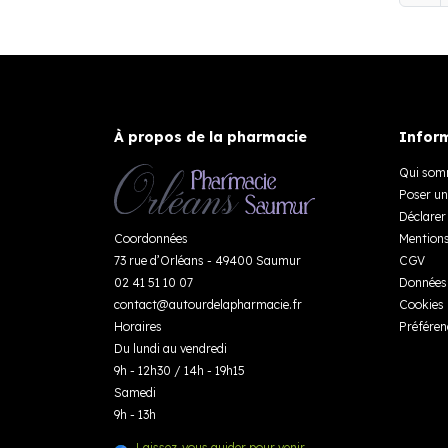
À propos de la pharmacie
Inform
Qui som
Poser un
Déclarer 
Coordonnées
Mentions
73 rue d’Orléans - 49400 Saumur
CGV
02 41 51 10 07
Données 
contact
@
autourdelapharmacie.fr
Cookies
Horaires
Préféren
Du lundi au vendredi
9h - 12h30 / 14h - 19h15
Samedi
9h - 13h
Laissez-vous guider pour venir