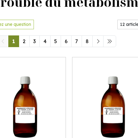
rouble du métabolis
z une question
1
2
3
4
5
6
7
8