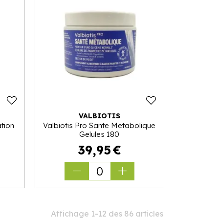
VALBIOTIS
ation
Valbiotis Pro Sante Metabolique
Gelules 180
39
,
95
€
0
Affichage 1-12 des 86 articles