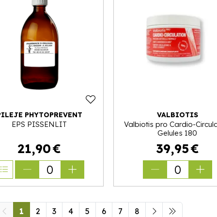
PILEJE PHYTOPREVENT
VALBIOTIS
EPS PISSENLIT
Valbiotis pro Cardio-Circul
Gelules 180
21
,
90
€
39
,
95
€
0
0
1
2
3
4
5
6
7
8