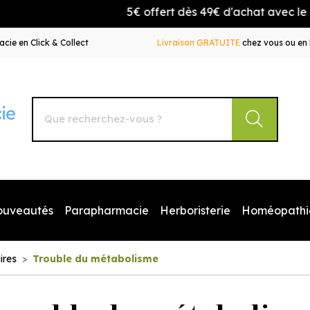
5€ offert dès 49€ d'achat avec le code BI
cie en Click & Collect
Livraison GRATUITE
chez vous ou en 
Autour de la Pharmacie Votre pharmacie en ligne à votr
ouveautés
Parapharmacie
Herboristerie
Homéopathi
ires
Trouble du métabolisme