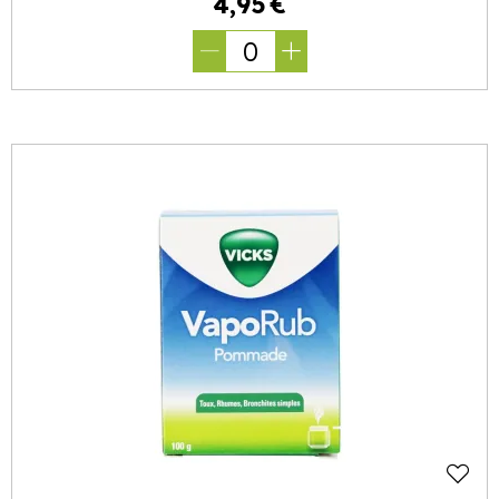
4
,
95
€
0