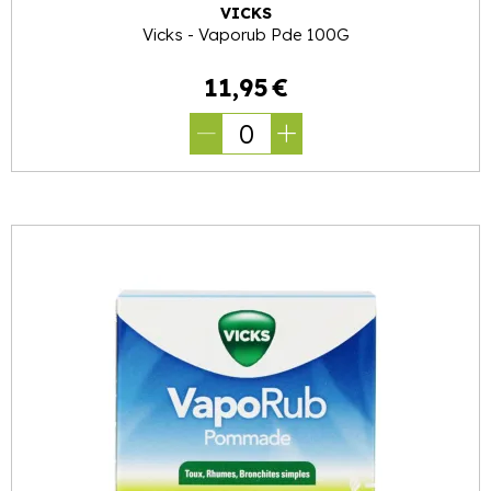
VICKS
Vicks - Vaporub Pde 100G
11
,
95
€
0