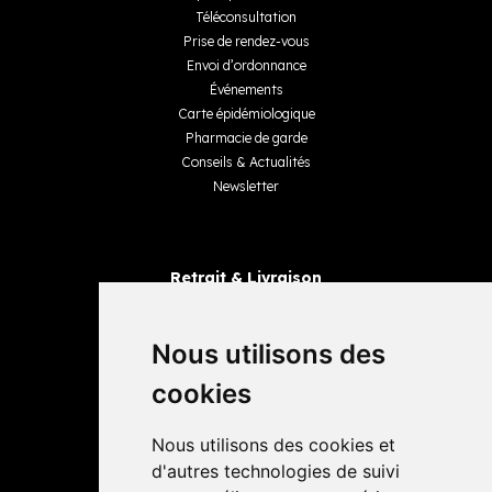
Téléconsultation
Prise de rendez-vous
Envoi d’ordonnance
Événements
Carte épidémiologique
Pharmacie de garde
Conseils & Actualités
Newsletter
Retrait & Livraison
Retrait dans la pharmacie
Livraisons
Nous utilisons des
cookies
Avis
Nous utilisons des cookies et
4,4 / 5
65 avis
d'autres technologies de suivi