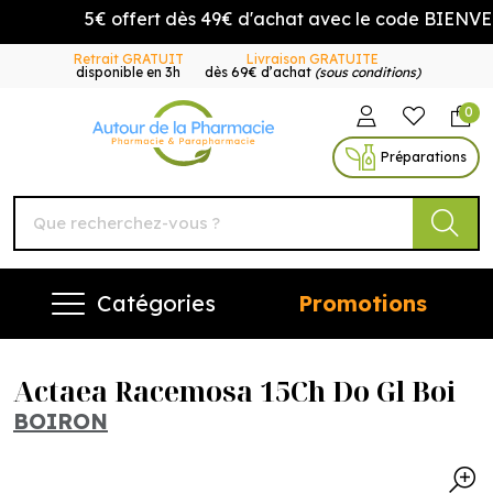
5€ offert dès 49€ d'achat avec le code BIENVEN
Retrait GRATUIT
Livraison GRATUITE
disponible en 3h
dès 69€ d’achat
(sous conditions)
0
Autour de la Pharmacie Vo
Préparations
Catégories
Promotions
Actaea Racemosa 15Ch Do Gl Boi
BOIRON