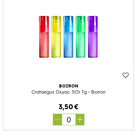
BOIRON
Crataegus Oxyac. 5Ch Tg - Boiron
3
,
50
€
0