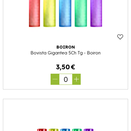
BOIRON
Bovista Gigantea 5Ch Tg - Boiron
3
,
50
€
0