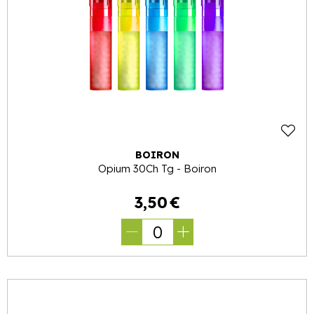
BOIRON
Opium 30Ch Tg - Boiron
3
,
50
€
0