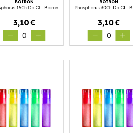
BOIRON
BOIRON
phorus 15Ch Do Gl - Boiron
Phosphorus 30Ch Do Gl - B
3
,
10
€
3
,
10
€
0
0