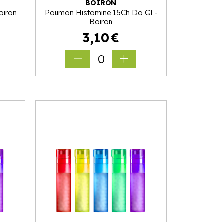
BOIRON
oiron
Poumon Histamine 15Ch Do Gl -
Boiron
3
,
10
€
0