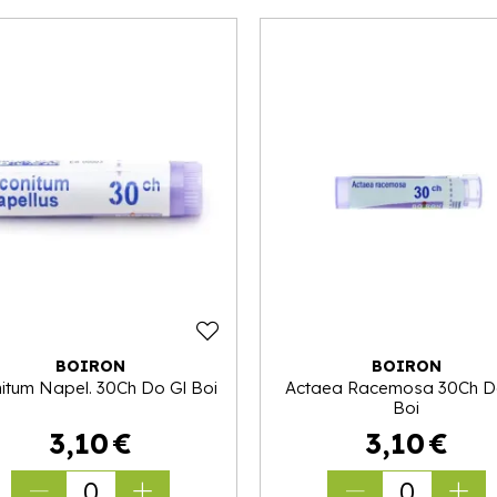
BOIRON
BOIRON
itum Napel. 30Ch Do Gl Boi
Actaea Racemosa 30Ch D
Boi
3
,
10
€
3
,
10
€
0
0