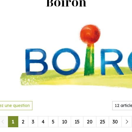
Boiron
z une question
1
2
3
4
5
10
15
20
25
30