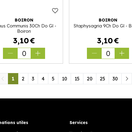
BOIRON
BOIRON
inus Communis 30Ch Do Gl -
Staphysagria 9Ch Do Gl - B
Boiron
3
,
10
€
3
,
10
€
0
0
1
2
3
4
5
10
15
20
25
30
ations utiles
Services