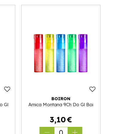
BOIRON
o Gl
Arnica Montana 9Ch Do Gl Boi
3
,
10
€
0