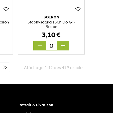
BOIRON
oiron
Staphysagria 15Ch Do Gl -
Boiron
3
,
10
€
0
Affichage 1-12 des 479 articles
Retrait & Livraison