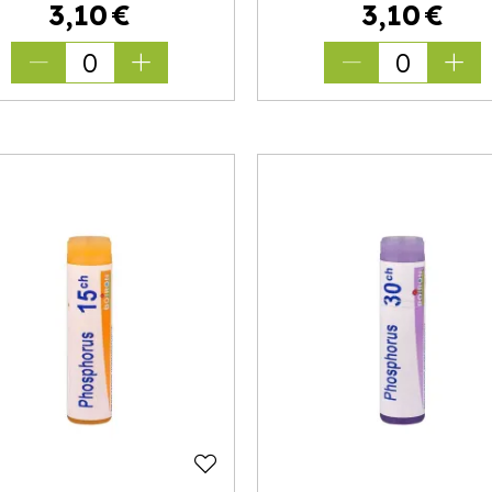
3
,
10
€
3
,
10
€
0
0