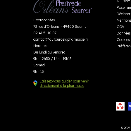
Qui som
Poser un
Déclarer 
Coordonnées
Mentions
73 rue d’Orléans - 49400 Saumur
CGV
02 41 51 10 07
Données 
contact
@
autourdelapharmacie.fr
Cookies
Horaires
Préféren
Du lundi au vendredi
9h - 12h30 / 14h - 19h15
Samedi
9h - 13h
Laissez-vous guider pour venir
directement à la pharmacie
© 2026