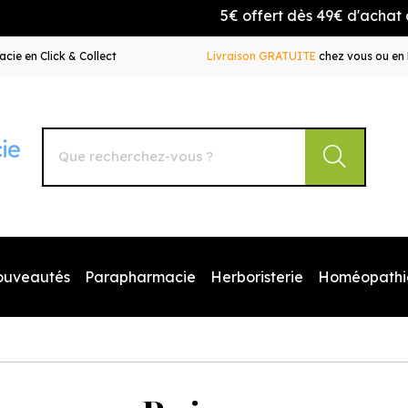
5€ offert dès 49€ d'achat avec le c
cie en Click & Collect
Livraison GRATUITE
chez vous ou en 
Autour de la Pharmacie Votre pharmacie en ligne à votr
ouveautés
Parapharmacie
Herboristerie
Homéopathi