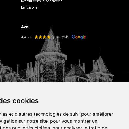
Retrait dans la pharmacie
Livraisons
Avis
4,4 / 5
65 avis
 des cookies
ies et d'autres technologies de suivi pour améliorer
vigation sur notre site, pour vous montrer un
tekisto
 des publicités ciblées, pour analyser le trafic de