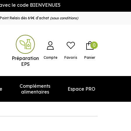
ode BIENVENUE5
Point Relais dès 69€ d’achat
(sous conditions)
0
e service
Préparation
Compte
Favoris
Panier
EPS
Compléments
e
Espace PRO
alimentaires