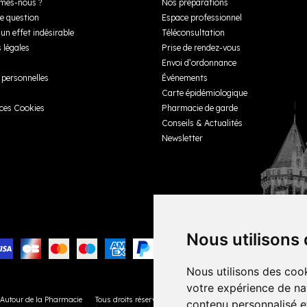
mes-nous ?
Nos préparations
e question
Espace professionnel
un effet indésirable
Téléconsultation
 légales
Prise de rendez-vous
Envoi d’ordonnance
personnelles
Événements
Carte épidémiologique
ces Cookies
Pharmacie de garde
Conseils & Actualités
Newsletter
Nous utilisons
Nous utilisons des cook
votre expérience de na
 Autour de la Pharmacie
Tous droits réservés
Votre pharmacie sur Internet avec
Apo
contenu personnalisé et