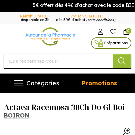
5€ offert dès 49€ d'achat avec le code BIEN
Retrait GRATUIT
Livraison GRATUITE
disponible en 3h
dès 69€ d’achat
(sous conditions)
0
Autour de la Pharmacie Vo
Préparations
Catégories
Promotions
Actaea Racemosa 30Ch Do Gl Boi
BOIRON