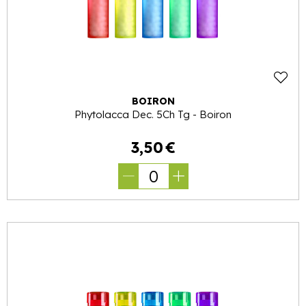
BOIRON
Phytolacca Dec. 5Ch Tg - Boiron
3
,
50
€
0