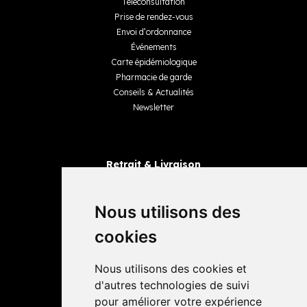
Téléconsultation
Prise de rendez-vous
Envoi d’ordonnance
Événements
Carte épidémiologique
Pharmacie de garde
Conseils & Actualités
Newsletter
Retrait & Livraison
Retrait dans la pharmacie
Livraisons
Nous utilisons des
cookies
Avis
Nous utilisons des cookies et
4,4 / 5
65 avis
d'autres technologies de suivi
pour améliorer votre expérience