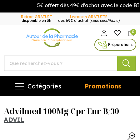
5€ offert dès 49€ d'achat avec le code BI
Retrait GRATUIT
Livraison GRATUITE
disponible en 3h
dès 69€ d’achat
(sous conditions)
0
Autour de la Pharmacie Vo
Préparations
Catégories
Promotions
Advilmed 100Mg Cpr Enr B/30
ADVIL