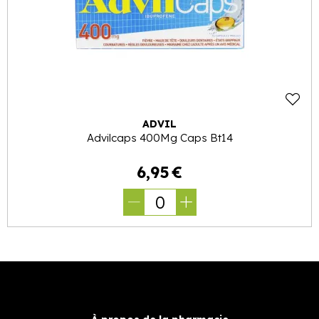
ADVIL
Advilcaps 400Mg Caps Bt14
6
,
95
€
0