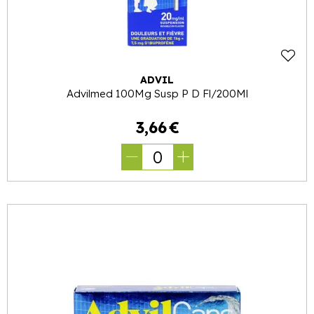
ADVIL
Advilmed 100Mg Susp P D Fl/200Ml
3
,
66
€
0