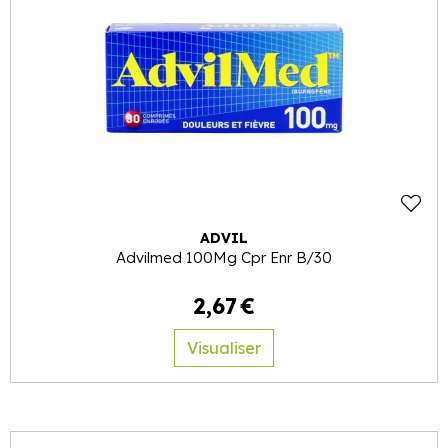
ADVIL
Advilmed 100Mg Cpr Enr B/30
2
,
67
€
Visualiser