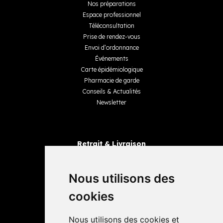
Nos préparations
Espace professionnel
Téléconsultation
Prise de rendez-vous
Envoi d’ordonnance
Événements
Carte épidémiologique
Pharmacie de garde
Conseils & Actualités
Newsletter
Retrait & Livraison
Retrait dans la pharmacie
Livraisons
Nous utilisons des
cookies
Avis
Nous utilisons des cookies et