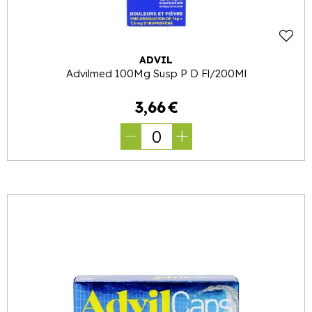
ADVIL
Advilmed 100Mg Susp P D Fl/200Ml
3
,
66
€
0