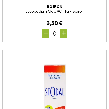
BOIRON
Lycopodium Clav. 9Ch Tg - Boiron
3
,
50
€
0