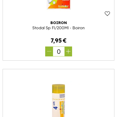
BOIRON
Stodal Sp Fl/200Ml - Boiron
7
,
95
€
0