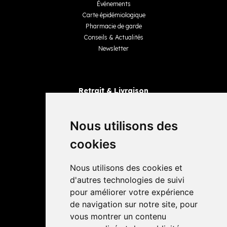
Événements
Carte épidémiologique
Pharmacie de garde
Conseils & Actualités
Newsletter
Retrait & Livraison
Retrait dans la pharmacie
Livraisons
Nous utilisons des
cookies
Avis
Nous utilisons des cookies et
4,4 / 5
65 avis
d'autres technologies de suivi
pour améliorer votre expérience
de navigation sur notre site, pour
vous montrer un contenu