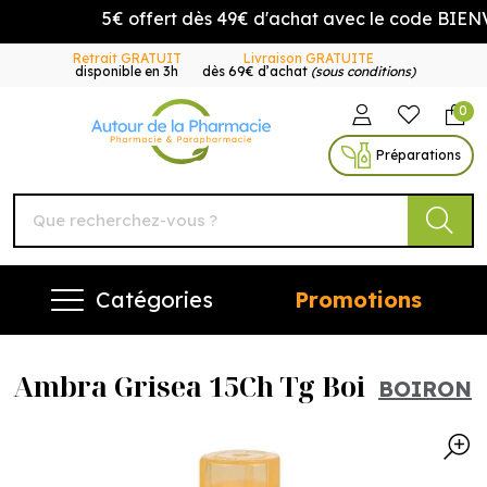
5€ offert dès 49€ d'achat avec le code BIENV
Retrait GRATUIT
Livraison GRATUITE
disponible en 3h
dès 69€ d’achat
(sous conditions)
0
Autour de la Pharmacie Vo
Préparations
Catégories
Promotions
Ambra Grisea 15Ch Tg Boi
BOIRON