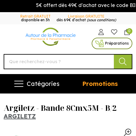
5€ offert dès 49€ d'achat avec le code BI
Retrait GRATUIT
Livraison GRATUITE
disponible en 3h
dès 69€ d’achat
(sous conditions)
0
Autour de la Pharmacie Vo
Préparations
Catégories
Promotions
Argiletz - Bande 8Cmx5M - B/2
ARGILETZ