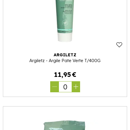
ARGILETZ
Argiletz - Argile Pate Verte T/400G
11
,
95
€
0