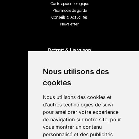
Carte épidémiologique
Pharmacie de garde
Conseils & Actualités
Newsletter
Retrait & Livraison
Retrait dans la pharmacie
Livraisons
Nous utilisons des
cookies
Avis
Nous utilisons des cookies et
4,4 / 5
65 avis
d'autres technologies de suivi
pour améliorer votre expérience
de navigation sur notre site, pour
vous montrer un contenu
personnalisé et des publicités